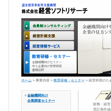
ホーム
> 事業内容 >
教育研修・セミナー
> 経営幹部の
金融機関向け
企業調査セミナー
財務・経営
営計画作成